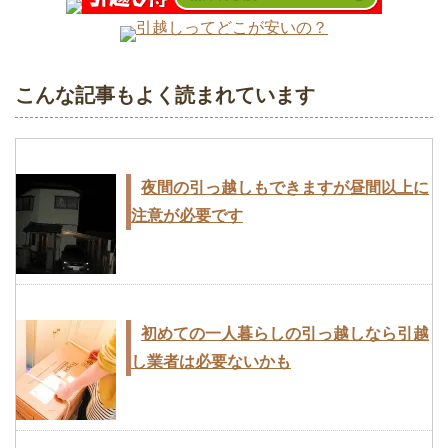
引越しってどこが安いの？
引越しのときに困るのが家電の接続や故
障！防ぐための方法は？
こんな記事もよく読まれています
初めての一人暮らしの引っ越しなら引越
夜間の引っ越しもできますが昼間以上に
し業者は必要ないかも
注意が必要です
引越業者が教えてくれた！業者選びに失
初めての一人暮らしの引っ越しなら引越
敗しないための見分け方
し業者は必要ないかも