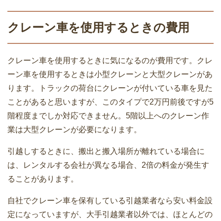
引っ越しするときの冷蔵庫の準備！電
デメリット・活用ポイントのコツを知ろ
源・水抜き・中身の整理を何時間前にす
クレーン車を使用するときの費用
う
るか？
クレーン車を使用するときに気になるのが費用です。クレ
引っ越しをスムーズに終わらせる当日の
引っ越しをスムーズに進めるなら業者も
ーン車を使用するときは小型クレーンと大型クレーンがあ
13の段取り術
使ってストレス無く
ります。トラックの荷台にクレーンが付いている車を見た
ことがあると思いますが、このタイプで2万円前後ですが5
階程度までしか対応できません。5階以上へのクレーン作
業は大型クレーンが必要になります。
単身赴任か家族で引っ越しか悩むならメ
引越し荷物の本を荷造りするときの5つ
引越しするときに、搬出と搬入場所が離れている場合に
リットとデメリットを確認しよう
のコツ
は、レンタルする会社が異なる場合、2倍の料金が発生す
ることがあります。
自社でクレーン車を保有している引越業者なら安い料金設
引越しにより旧居を退去するときに注意
定になっていますが、大手引越業者以外では、ほとんどの
引越し業者を選んだ理由は何？何を優先