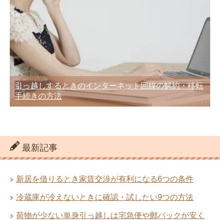
電話で見積もり依頼すると引越し費用が
高くなる理由
引越業者が教えてくれた！業者選びに失
敗しないための見分け方
引っ越しするときのインターネット回線の解約・移転
荷造りに必要な段ボール箱の集め方と自
手続きの方法
分で揃えるときの注意点
荷造りに必要な段ボール箱の集め方と自
分で揃えるときの注意点
最新記事
引越し業者を利用するときのメリット・
新居を借りるとき家賃交渉が有利になる6つの条件
見積もり入手方法・チェック項目
引っ越しをスムーズに進めるなら業者も
冷蔵庫が冷えないときに確認・試したい9つの方法
使ってストレス無く
荷物が少ない単身引っ越しは宅急便や郵パックが安く