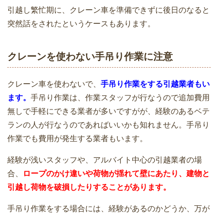
引越し繁忙期に、クレーン車を準備できずに後日のなると
突然話をされたというケースもあります。
引越業者に依頼する5つのメリットと2つ
クレーンを使わない手吊り作業に注意
複数業者の引越し見積もり書から3つの
のデメリット
ことを比較する選び方
クレーン車を使わないで、
手吊り作業をする引越業者もい
ます。
手吊り作業は、作業スタッフが行なうので追加費用
無しで手軽にできる業者が多いですがが、経験のあるベテ
ランの人が行なうのであればいいかも知れません。手吊り
引越業者と契約する前に必ず確認してお
引っ越し見積もり依頼をするタイミング
作業でも費用が発生する業者もいます。
きたい3つのこと
で安くも高くもなる
経験が浅いスタッフや、アルバイト中心の引越業者の場
合、
ロープのかけ違いや荷物が揺れて壁にあたり、建物と
引越し荷物を破損したりすることがあります。
引っ越し後の挨拶はどんな服装で訪問す
引越しの訪問見積もりは嫌？メリットと
手吊り作業をする場合には、経験があるのかどうか、万が
るかで第一印象が違う
デメリット・活用ポイントのコツを知ろ