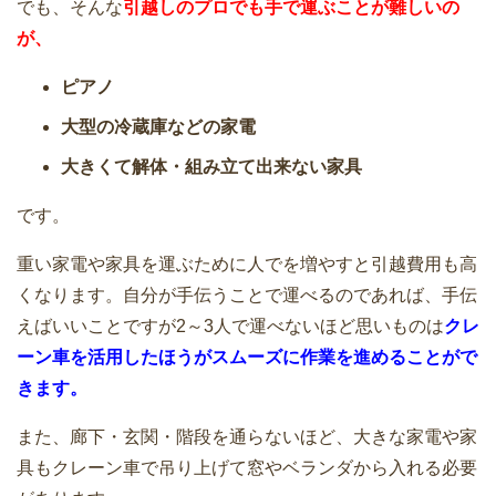
でも、そんな
引越しのプロでも手で運ぶことが難しいの
全国に営業所がある引越業者に依頼する
引越業者に依頼する5つのメリットと2つ
が、
メリットとデメリット
のデメリット
ピアノ
大型の冷蔵庫などの家電
大きくて解体・組み立て出来ない家具
引っ越し当日の天気が雨でも決行！延
地元・地域密着の引越業者に依頼するメ
期・キャンセル出来ない
です。
リットとデメリット
重い家電や家具を運ぶために人でを増やすと引越費用も高
くなります。自分が手伝うことで運べるのであれば、手伝
えばいいことですが2～3人で運べないほど思いものは
クレ
助けて！引越しまで時間がないときの荷
引越見積もり依頼のときに準備しておく
ーン車を活用したほうがスムーズに作業を進めることがで
造りテクニック10
べき項目
きます。
また、廊下・玄関・階段を通らないほど、大きな家電や家
具もクレーン車で吊り上げて窓やベランダから入れる必要