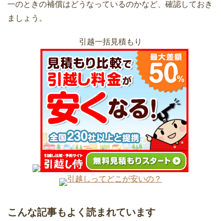
一のときの補償はどうなっているのかなど、確認しておき
う
ましょう。
引越一括見積もり
引越しの荷造りは部屋単位で行なうのが
引っ越し当日の天気が雨でも決行！延
作業効率向上のコツ
期・キャンセル出来ない
女性が選んだ！利用して良かった引越業
進学による大学生の引っ越し！住む物件
者ランキング
の違いと選び方
引越しってどこが安いの？
引越し後の挨拶マナー！挨拶の時期と方
引越し業者を利用するときのメリット・
法
こんな記事もよく読まれています
見積もり入手方法・チェック項目