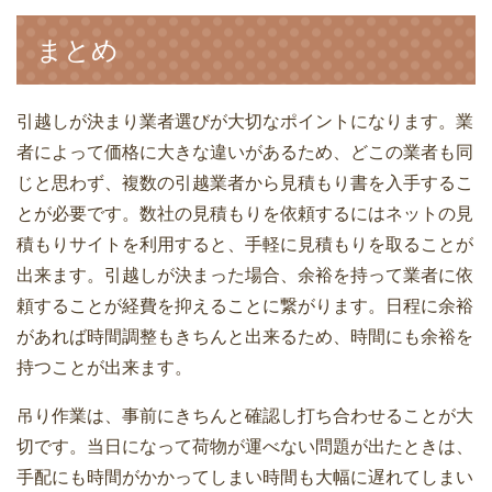
まとめ
引越見積もり依頼のときに準備しておく
荷物が少ない単身引っ越しは宅急便や郵
女性が選んだ！利用して良かった引越業
べき項目
パックが安くておすすめ
引越しが決まり業者選びが大切なポイントになります。業
者ランキング
者によって価格に大きな違いがあるため、どこの業者も同
じと思わず、複数の引越業者から見積もり書を入手するこ
とが必要です。数社の見積もりを依頼するにはネットの見
一人暮らしの引越しの荷物量はどのくら
積もりサイトを利用すると、手軽に見積もりを取ることが
突然の転勤！急いで引っ越しをするとき
引越業者が教えてくれた！業者選びに失
い？部屋の広さとダンボール数
出来ます。引越しが決まった場合、余裕を持って業者に依
に知っておくべき4つのこと
敗しないための見分け方
頼することが経費を抑えることに繋がります。日程に余裕
があれば時間調整もきちんと出来るため、時間にも余裕を
持つことが出来ます。
引越見積書の実費や付帯サービス費用の
引越し業者を選んだ理由は何？何を優先
吊り作業は、事前にきちんと確認し打ち合わせることが大
全国に営業所がある引越業者に依頼する
相場一覧表
した？
切です。当日になって荷物が運べない問題が出たときは、
メリットとデメリット
手配にも時間がかかってしまい時間も大幅に遅れてしまい