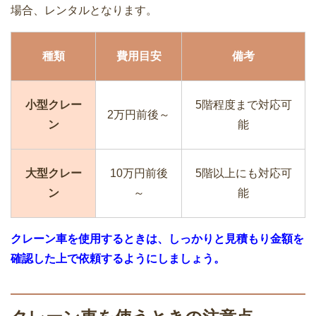
が必要な家賃トラブル
場合、レンタルとなります。
した？
種類
費用目安
備考
引越し業者との事前打ち合わせで確認す
家族で引越しするときの費用相場を繁忙
小型クレー
5階程度まで対応可
べき4つのこと
2万円前後～
期と通常期で比較
ン
能
大型クレー
10万円前後
5階以上にも対応可
ン
～
能
引っ越し時の家電や家具は買わずとも借
二人で同棲・同居を始めるときに知って
りるか貰うかでもことは足りる
おくべき5つのポイント
クレーン車を使用するときは、しっかりと見積もり金額を
確認した上で依頼するようにしましょう。
引越し見積書は3社以上に依頼！ネット
引っ越し後の挨拶はどんな服装で訪問す