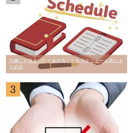
ュール表にまとめる
助けて！引越しまで時間がないときの荷
造りテクニック10
引っ越し当日の天気が雨でも決行！延
期・キャンセル出来ない
引越しが決まったときやることをスケジュール表にま
引越し荷物の本を荷造りするときの5つ
とめる
のコツ
突然の転勤！急いで引っ越しをするとき
に知っておくべき4つのこと
引越業者と契約する前に必ず確認してお
きたい3つのこと
進学による大学生の引っ越し！住む物件