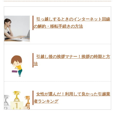
引っ越しするときのインターネット回線
家族を連れての転勤のときは家族の負担
女性の一人暮らしの引越費用相場と荷造
の解約・移転手続きの方法
を少なくし物件も転勤者エリアを選ぶ
りのときの注意点
引越し後の挨拶マナー！挨拶の時期と方
見積もり書から引越し業者を選ぶときの
引越し見積書は3社以上に依頼！ネット
法
14のチェックポイント
見積もりはキャンセルも楽
女性が選んだ！利用して良かった引越業
訪問による引越し見積もりは必要なの？
引越業者を選ぶときに知っておきたい10
者ランキング
したほうが良い理由は？
のポイント