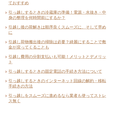
ておすすめ
単身・一人暮らしの引越料金相場！繁忙
引っ越しするときの冷蔵庫の準備！電源・水抜き・中
期と通常期・距離別一覧
身の整理を何時間前にするか？
夢の一戸建て購入！マンションから引っ
引越し後の荷解きは順序良くスムーズに、そして早め
越しするときの5つの注意点
に
引越し荷物搬出後の掃除は必要？綺麗にすることで敷
引越し費用を安くするため自分でするメ
金が戻ってくることも
リットとデメリット
引越し費用の分割支払いも可能！メリットとデメリッ
引っ越し後の挨拶はどんな服装で訪問す
ト
るかで第一印象が違う
引っ越しするときの固定電話の手続き方法について
引っ越しするときのインターネット回線の解約・移転
引っ越し見積もり依頼をするタイミング
手続きの方法
で安くも高くもなる
引っ越しをスムーズに進めるなら業者も使ってストレ
大手引越業者と地域密着引越業者にはそ
ス無く
れぞれ良い点がある