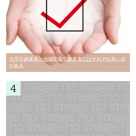
の違いと選び方
新居を借りるとき家賃交渉が有利になる
6つの条件
引越し費用を安くするために工夫できる
5つのポイント
大手引越業者と地域密着引越業者にはそれぞれ良い点
引っ越し当日の天気が雨でも決行！延
がある
期・キャンセル出来ない
旧居を引越しする前の手土産の準備と挨
拶マナー
引っ越しの見積もり料金から節約するた
めの8つのコツ
単身・一人暮らしの引越料金相場！繁忙
期と通常期・距離別一覧