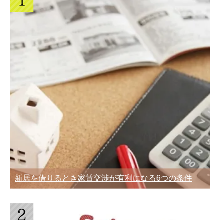
のデメリット
引越し見積書の見方を知ることで安く・
トラブル無しの引越ができる
面倒な荷造りを上手に引越し業者に依頼
して準備を進める人が3割
引越料金を安く・節約するコツを引越業
者に直接聞いてみた
引越しにより旧居を退去するときに注意
が必要な家賃トラブル
新居を借りるとき家賃交渉が有利になる6つの条件
引っ越しをスムーズに進めるなら業者も
使ってストレス無く
引越しが決まったときやることをスケジ