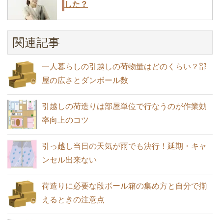
した？
引越しの訪問見積もりは嫌？メリットと
引越し業者を選ぶときの6つのポイント
単身・一人暮らしの引越料金相場！繁忙
デメリット・活用ポイントのコツを知ろ
とコツで失敗を防ぐ
関連記事
期と通常期・距離別一覧
う
引越しのときに選ばれる粗品ランキング
一人暮らしの引越しの荷物量はどのくらい？部
と購入金額の相場
屋の広さとダンボール数
新居を借りるとき家賃交渉が有利になる
引越し費用を安くするために工夫できる
引越し後に引越会社とするやり取りは3
6つの条件
引越しの荷造りは部屋単位で行なうのが作業効
5つのポイント
つ！知らないと損するかも
率向上のコツ
引っ越し業者では短期間なら荷物を預か
引っ越し当日の天気が雨でも決行！延期・キャ
ってくれるサービスがある
ンセル出来ない
引越し後に引越会社とするやり取りは3
家族を連れての転勤のときは家族の負担
つ！知らないと損するかも
を少なくし物件も転勤者エリアを選ぶ
荷造りに必要な段ボール箱の集め方と自分で揃
えるときの注意点
引っ越しするときの固定電話の手続き方
法について