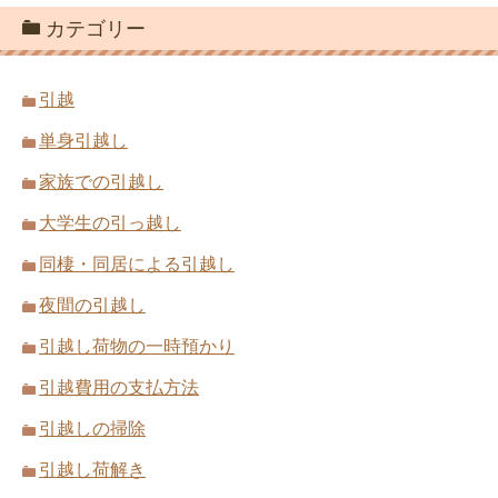
カテゴリー
夢の一戸建て購入！マンションから引っ
越しするときの5つの注意点
引越し後の荷解きは順序良くスムーズ
引越
に、そして早めに
単身引越し
家族での引越し
二人で同棲・同居を始めるときに知って
大学生の引っ越し
おくべき5つのポイント
引越し業者を選ぶときの6つのポイント
同棲・同居による引越し
とコツで失敗を防ぐ
夜間の引越し
引越し荷物の一時預かり
大手引越業者と地域密着引越業者にはそ
れぞれ良い点がある
引越費用の支払方法
荷物が少ない単身引っ越しは宅急便や郵
引越しの掃除
パックが安くておすすめ
引越し荷解き