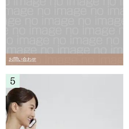
引越し後に引越会社とするやり取りは3
つ！知らないと損するかも
単身での自力で引越しは楽だけど失敗
も・・・段取りが大事
進学による大学生の引っ越し！住む物件
お問い合わせ
の違いと選び方
引越し荷物の本を荷造りするときの5つ
のコツ
引っ越しをスムーズに終わらせる当日の
13の段取り術
一人暮らし女性の引越しで防犯上気をつ
けるべき29のこと