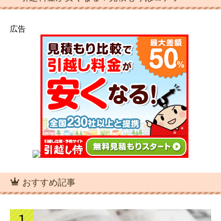
引っ越し業者では短期間なら荷物を預か
女性一人で引越しするときに注意すべき
ってくれるサービスがある
7つこと！これで安心・安全
広告
冷蔵庫が冷えないときに確認・試したい
9つの方法
夜間の引っ越しもできますが昼間以上に
電話で見積もり依頼すると引越し費用が
注意が必要です
高くなる理由
引越業者を選ぶときに知っておきたい10
のポイント
電話で見積もり依頼すると引越し費用が
高くなる理由
おすすめ記事
引越しの荷造りは部屋単位で行なうのが
作業効率向上のコツ
引越業者に依頼する5つのメリットと2つ