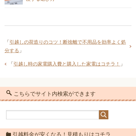
急な転勤！新居に引越しをするときに知
旧居を引越しする前の手土産の準備と挨
っておきたい5つのこと
拶マナー
学生と独身者が安く引越しするなら赤
帽！料金と運べる荷物の量
「
引越しの荷造りのコツ！断捨離で不用品を効率よく処
引越し業者からの請求書に追加料金が発
分する
」
引越し業者とのトラブル事例を知って未
生したケースと防ぐ方法
「
引越し時の家電購入費と購入した家電はコチラ！
」
然に防ごう
一人暮らしの引越しの荷物量はどのくら
い？部屋の広さとダンボール数
引越し当日の急な精算に対応するため現
こちらでサイト内検索ができます
引越し当日の急な精算に対応するため現
金の準備をしておく
金の準備をしておく
荷物が少ない単身引っ越しは宅急便や郵
パックが安くておすすめ
引越料金が安くなる！見積もりはコチラ