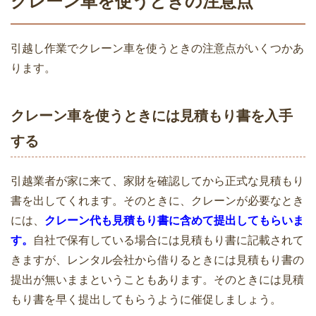
クレーン車を使うときの注意点
見積もりはキャンセルも楽
るかで第一印象が違う
引越し作業でクレーン車を使うときの注意点がいくつかあ
ります。
引っ越し後の挨拶時に言う必要のある言
単身での自力で引越しは楽だけど失敗
葉と例文10選
も・・・段取りが大事
クレーン車を使うときには見積もり書を入手
する
引越業者が家に来て、家財を確認してから正式な見積もり
一人暮らしの引越しは荷物量で費用が変
引越し業者を選ぶときの6つのポイント
書を出してくれます。そのときに、クレーンが必要なとき
わる！単身パック料金比較
とコツで失敗を防ぐ
には、
クレーン代も見積もり書に含めて提出してもらいま
す。
自社で保有している場合には見積もり書に記載されて
きますが、レンタル会社から借りるときには見積もり書の
提出が無いままということもあります。そのときには見積
引越し費用の分割支払いも可能！メリッ
引越しにより旧居を退去するときに注意
もり書を早く提出してもらうように催促しましょう。
トとデメリット
が必要な家賃トラブル