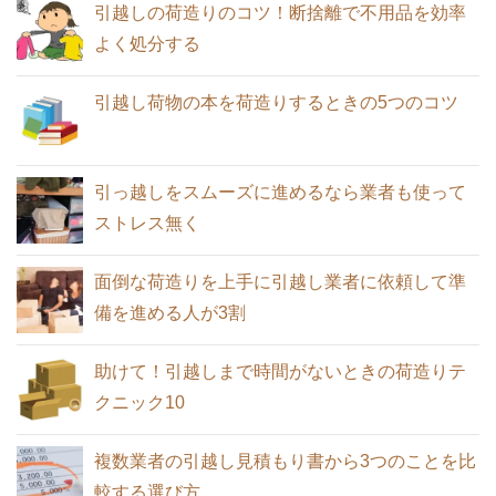
引越しの荷造りのコツ！断捨離で不用品を効率
引っ越しするときの冷蔵庫の準備！電
よく処分する
引越しが決まったときの退去手続きと連
源・水抜き・中身の整理を何時間前にす
絡の3ポイント
るか？
引越し荷物の本を荷造りするときの5つのコツ
引越し後の荷解きは順序良くスムーズ
に、そして早めに
引っ越しの見積もり料金から節約するた
引っ越しをスムーズに進めるなら業者も使って
引っ越しの際は必ず郵便局に転送届出
めの8つのコツ
ストレス無く
を！手続きは簡単
面倒な荷造りを上手に引越し業者に依頼して準
引越しが決まったときやることをスケジ
備を進める人が3割
ュール表にまとめる
引越し業者を利用するときのメリット・
助けて！引越しまで時間がないときの荷造りテ
引っ越し後の挨拶回り誰とする！単身男
見積もり入手方法・チェック項目
クニック10
性・単身女性・家族で違う
見積もり書から引越し業者を選ぶときの
複数業者の引越し見積もり書から3つのことを比
14のチェックポイント
較する選び方