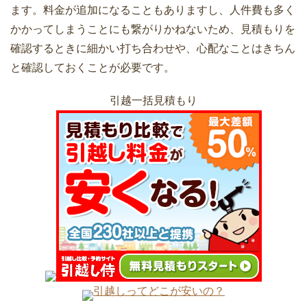
ます。料金が追加になることもありますし、人件費も多く
かかってしまうことにも繋がりかねないため、見積もりを
引越し費用の分割支払いも可能！メリッ
確認するときに細かい打ち合わせや、心配なことはきちん
女性の一人暮らしの引越費用相場と荷造
引越しのときに困るのが家電の接続や故
トとデメリット
と確認しておくことが必要です。
りのときの注意点
障！防ぐための方法は？
引越一括見積もり
家族で引っ越すときの引越料金相場！い
夜間の引っ越しもできますが昼間以上に
見積もり書から引越し業者を選ぶときの
くらかかった？安くする方法は？
注意が必要です
14のチェックポイント
引越し業者とのすべてのやり取りは9つ
引越し後に引越会社とするやり取りは3
荷物が少ない単身引っ越しは宅急便や郵
ある！タイミングとポイント
つ！知らないと損するかも
パックが安くておすすめ
引越しってどこが安いの？