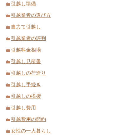
引越し準備
引越し業者との事前打ち合わせで確認す
べき4つのこと
引越業者の選び方
訪問による引越し見積もりは必要なの？
自力て引越し
したほうが良い理由は？
引越業者の評判
引越料金相場
引越し後の挨拶マナー！挨拶の時期と方
法
引越し見積書
複数業者の引越し見積もり書から3つの
引越しの荷造り
ことを比較する選び方
引越し手続き
引越しの挨拶
引っ越しするときのインターネット回線
の解約・移転手続きの方法
引越し費用
引越し時の家電購入費と購入した家電は
引越費用の節約
コチラ！
女性の一人暮らし