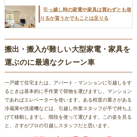
女性一人で引越しするときに注意すべき
引っ越し時の家電や家具は買わずとも借
7つこと！これで安心・安全
りるか貰うかでもことは足りる
搬出・搬入が難しい大型家電・家具を
引越し業者を利用するときのメリット・
引越しの荷造りは部屋単位で行なうのが
運ぶのに最適なクレーン車
見積もり入手方法・チェック項目
作業効率向上のコツ
一戸建て住宅または、アパート・マンションに引越しをす
るときは基本的に手作業で荷物を運びますし、マンション
単身での引越料金の相場と安くするため
急な転勤！新居に引越しをするときに知
であればエレベーターを使います。ある程度の重さがある
のポイント
っておきたい5つのこと
冷蔵庫や洗濯機などは、引越し作業スタッフが手で持ち上
げて移動しますし、階段を使って運びます。この姿を見る
と、さすがプロの引越しスタッフだと思います。