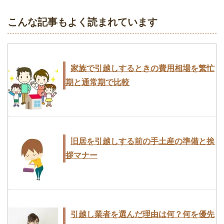
こんな記事もよく読まれています
引越しの荷造りのコツ！断捨離で不用品
引越しが決まったときやることをスケジ
引越し業者とのすべてのやり取りは9つ
を効率よく処分する
ュール表にまとめる
ある！タイミングとポイント
家族で引越しするときの費用相場を繁忙
期と通常期で比較
学生と独身者が安く引越しするなら赤
引越業者を選ぶときに知っておきたい10
学生と独身者が安く引越しするなら赤
帽！料金と運べる荷物の量
のポイント
帽！料金と運べる荷物の量
旧居を引越しする前の手土産の準備と挨
拶マナー
引っ越しをスムーズに終わらせる当日の
学生と独身者が安く引越しするなら赤
引越しが決まったときやることをスケジ
13の段取り術
帽！料金と運べる荷物の量
ュール表にまとめる
引越し業者を選んだ理由は何？何を優先