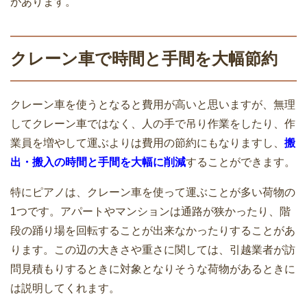
があります。
冷蔵庫が冷えないときに確認・試したい
単身赴任か家族で引っ越しか悩むならメ
9つの方法
リットとデメリットを確認しよう
クレーン車で時間と手間を大幅節約
家族で引っ越すときの引越料金相場！い
クレーン車を使うとなると費用が高いと思いますが、無理
単身での引越料金の相場と安くするため
くらかかった？安くする方法は？
してクレーン車ではなく、人の手で吊り作業をしたり、作
のポイント
業員を増やして運ぶよりは費用の節約にもなりますし、
搬
出・搬入の時間と手間を大幅に削減
することができます。
特にピアノは、クレーン車を使って運ぶことが多い荷物の
引越し後の生活をスムーズにする地域ル
一人暮らしの引越しの荷物量はどのくら
1つです。アパートやマンションは通路が狭かったり、階
ール！聞きたいことリスト
い？部屋の広さとダンボール数
段の踊り場を回転することが出来なかったりすることがあ
ります。この辺の大きさや重さに関しては、引越業者が訪
問見積もりするときに対象となりそうな荷物があるときに
は説明してくれます。
引越しの訪問見積もりは嫌？メリットと