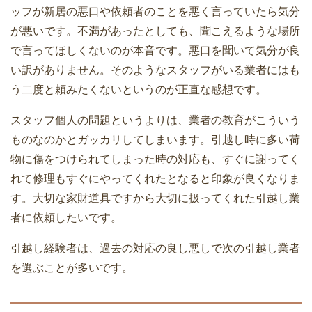
期・キャンセル出来ない
ッフが新居の悪口や依頼者のことを悪く言っていたら気分
が悪いです。不満があったとしても、聞こえるような場所
引越し荷物の本を荷造りするときの5つ
で言ってほしくないのが本音です。悪口を聞いて気分が良
のコツ
い訳がありません。そのようなスタッフがいる業者にはも
夢の一戸建て購入！マンションから引っ
う二度と頼みたくないというのが正直な感想です。
越しするときの5つの注意点
スタッフ個人の問題というよりは、業者の教育がこういう
単身での自力で引越しは楽だけど失敗
ものなのかとガッカリしてしまいます。引越し時に多い荷
も・・・段取りが大事
物に傷をつけられてしまった時の対応も、すぐに謝ってく
れて修理もすぐにやってくれたとなると印象が良くなりま
引っ越しの見積もり料金から節約するた
す。大切な家財道具ですから大切に扱ってくれた引越し業
めの8つのコツ
者に依頼したいです。
単身での引越料金の相場と安くするため
引越し経験者は、過去の対応の良し悪しで次の引越し業者
のポイント
を選ぶことが多いです。
一人暮らしの引越しの荷物量はどのくら
い？部屋の広さとダンボール数