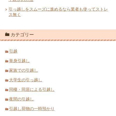
引っ越しをスムーズに進めるなら業者も使ってストレ
ス無く
大手引越業者と地域密着引越業者にはそ
引越しのときに困るのが家電の接続や故
れぞれ良い点がある
障！防ぐための方法は？
カテゴリー
引越
原付・小型～中型・大型バイクを引っ越
単身引越し
引越し費用を安くするために工夫できる
しするとき費用・料金相場
5つのポイント
家族での引越し
大学生の引っ越し
同棲・同居による引越し
引越しが決まったときやることをスケジ
旧居を引越しする前の手土産の準備と挨
夜間の引越し
ュール表にまとめる
拶マナー
引越し荷物の一時預かり