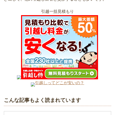
るかで第一印象が違う
引越一括見積もり
夢の一戸建て購入！マンションから引っ
引越しの時の不用品・粗大ごみ処分の7
越しするときの5つの注意点
つの方法
引っ越しするときのインターネット回線
の解約・移転手続きの方法
引越しのダンボールは事前に準備がおす
引越し後の荷解きは順序良くスムーズ
すめ！無料で入手する方法
に、そして早めに
一人暮らしの引越しは荷物量で費用が変
わる！単身パック料金比較
引越しってどこが安いの？
女性一人で引越しするときに注意すべき
訪問による引越し見積もりは必要なの？
7つこと！これで安心・安全
こんな記事もよく読まれています
したほうが良い理由は？
引っ越しをスムーズに終わらせる当日の