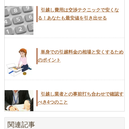
13の段取り術
引越し費用は交渉テクニックで安くな
引越し業者とのトラブル事例を知って未
る！あなたも最安値を引き出せる
引越し後の生活をスムーズにする地域ル
然に防ごう
ール！聞きたいことリスト
原付・小型～中型・大型バイクを引っ越
しするとき費用・料金相場
単身での引越料金の相場と安くするため
引越しの荷造りは部屋単位で行なうのが
のポイント
引越し費用は交渉テクニックで安くな
作業効率向上のコツ
る！あなたも最安値を引き出せる
女性の一人暮らしの引越費用相場と荷造
りのときの注意点
引越し業者との事前打ち合わせで確認す
引越しにより旧居を退去するときに注意
べき4つのこと
急な転勤！新居に引越しをするときに知
が必要な家賃トラブル
っておきたい5つのこと
引越業者が教えてくれた！業者選びに失
関連記事