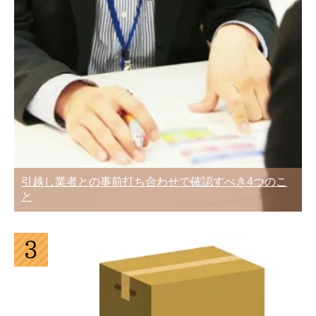
造りテクニック10
に知っておくべき4つのこと
単身での自力で引越しは楽だけど失敗
大手引越業者と地域密着引越業者にはそ
も・・・段取りが大事
れぞれ良い点がある
引越し業者との事前打ち合わせで確認すべき4つのこ
家族を連れての転勤のときは家族の負担
と
アート・ハート・サカイ・アーク・アリ
を少なくし物件も転勤者エリアを選ぶ
さん5社の引越業者評判比較
引越し後の挨拶マナー！挨拶の時期と方
荷造りに必要な段ボール箱の集め方と自
法