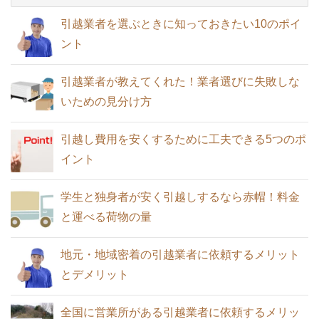
敗しないための見分け方
引越業者が教えてくれた！業者選びに失
引越業者を選ぶときに知っておきたい10のポイ
引越しの訪問見積もりは嫌？メリットと
敗しないための見分け方
女性が選んだ！利用して良かった引越業
ント
デメリット・活用ポイントのコツを知ろ
者ランキング
う
引越業者が教えてくれた！業者選びに失敗しな
引越しにより旧居を退去するときに注意
いための見分け方
が必要な家賃トラブル
荷物が少ない単身引っ越しは宅急便や郵
引越し後の荷解きは順序良くスムーズ
引越し費用を安くするために工夫できる5つのポ
パックが安くておすすめ
に、そして早めに
イント
引っ越しの際は必ず郵便局に転送届出
学生と独身者が安く引越しするなら赤帽！料金
を！手続きは簡単
と運べる荷物の量
一人暮らし女性の引越しで防犯上気をつ
引越しのときに選ばれる粗品ランキング
けるべき29のこと
地元・地域密着の引越業者に依頼するメリット
と購入金額の相場
とデメリット
単身・一人暮らしの引越料金相場！繁忙
全国に営業所がある引越業者に依頼するメリッ
期と通常期・距離別一覧