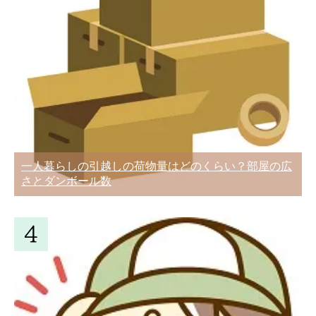
分で揃えるときの注意点
面倒な荷造りを上手に引越し業者に依頼
夜間の引っ越しもできますが昼間以上に
して準備を進める人が3割
注意が必要です
一人暮らしの引越しの荷物量はどのくらい？部屋の広
さとダンボール数
新居を借りるとき家賃交渉が有利になる
面倒な荷造りを上手に引越し業者に依頼
6つの条件
して準備を進める人が3割
引越業者を選ぶときに知っておきたい10
新居を借りるとき家賃交渉が有利になる
のポイント