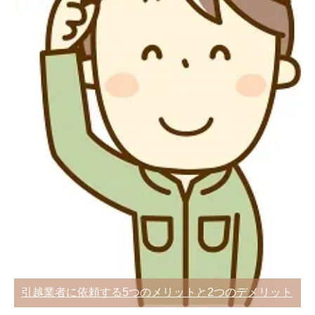
6つの条件
旧居を引越しする前の手土産の準備と挨
引越し費用を安くするため自分でするメ
拶マナー
リットとデメリット
全国に営業所がある引越業者に依頼する
一人暮らしの引越しは荷物量で費用が変
メリットとデメリット
わる！単身パック料金比較
引越しの時の不用品・粗大ごみ処分の7
原付・小型～中型・大型バイクを引っ越
引越業者に依頼する5つのメリットと2つのデメリット
つの方法
しするとき費用・料金相場