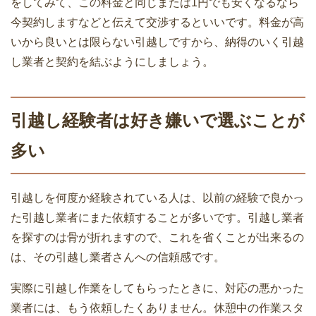
をしてみて、この料金と同じまたは1円でも安くなるなら
を！手続きは簡単
今契約しますなどと伝えて交渉するといいです。料金が高
複数業者の引越し見積もり書から3つの
いから良いとは限らない引越しですから、納得のいく引越
ことを比較する選び方
し業者と契約を結ぶようにしましょう。
引越しが決まったときの退去手続きと連
絡の3ポイント
引越し経験者は好き嫌いで選ぶことが
引越し後に引越会社とするやり取りは3
多い
つ！知らないと損するかも
引越しを何度か経験されている人は、以前の経験で良かっ
引っ越し後の挨拶回り誰とする！単身男
た引越し業者にまた依頼することが多いです。引越し業者
性・単身女性・家族で違う
を探すのは骨が折れますので、これを省くことが出来るの
引越しのときに選ばれる粗品ランキング
は、その引越し業者さんへの信頼感です。
と購入金額の相場
実際に引越し作業をしてもらったときに、対応の悪かった
引っ越し当日の天気が雨でも決行！延
業者には、もう依頼したくありません。休憩中の作業スタ