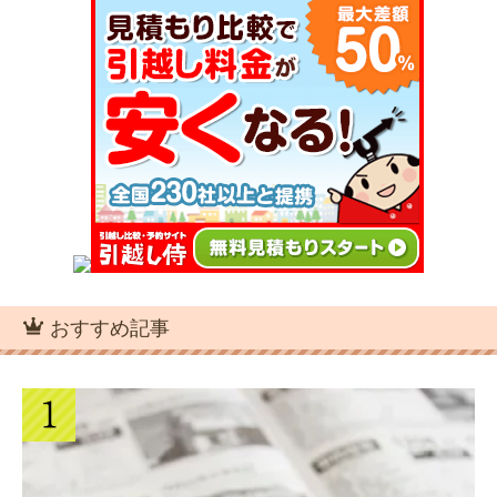
引越し後の生活をスムーズにする地域ル
14のチェックポイント
ール！聞きたいことリスト
引越し見積書は3社以上に依頼！ネット
見積もりはキャンセルも楽
引越見積書の実費や付帯サービス費用の
引越し業者とのすべてのやり取りは9つ
相場一覧表
ある！タイミングとポイント
家族で引越しするときの費用相場を繁忙
期と通常期で比較
引っ越しするときの固定電話の手続き方
おすすめ記事
引っ越し当日の天気が雨でも決行！延
法について
期・キャンセル出来ない
学生と独身者が安く引越しするなら赤
帽！料金と運べる荷物の量
引越し後に引越会社とするやり取りは3