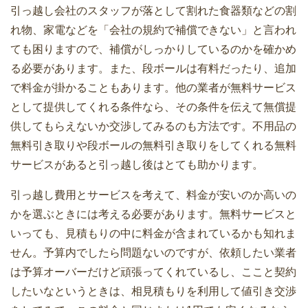
引っ越し会社のスタッフが落として割れた食器類などの割
見積もり入手方法・チェック項目
れ物、家電などを「会社の規約で補償できない」と言われ
一人暮らしの引越しの荷物量はどのくら
ても困りますので、補償がしっかりしているのかを確かめ
い？部屋の広さとダンボール数
る必要があります。また、段ボールは有料だったり、追加
で料金が掛かることもあります。他の業者が無料サービス
引越し業者からの請求書に追加料金が発
として提供してくれる条件なら、その条件を伝えて無償提
生したケースと防ぐ方法
供してもらえないか交渉してみるのも方法です。不用品の
無料引き取りや段ボールの無料引き取りをしてくれる無料
アート・ハート・サカイ・アーク・アリ
サービスがあると引っ越し後はとても助かります。
さん5社の引越業者評判比較
引っ越し費用とサービスを考えて、料金が安いのか高いの
突然の転勤！急いで引っ越しをするとき
かを選ぶときには考える必要があります。無料サービスと
に知っておくべき4つのこと
いっても、見積もりの中に料金が含まれているかも知れま
引越し後の挨拶マナー！挨拶の時期と方
せん。予算内でしたら問題ないのですが、依頼したい業者
法
は予算オーバーだけど頑張ってくれているし、ここと契約
したいなというときは、相見積もりを利用して値引き交渉
引っ越しの際は必ず郵便局に転送届出