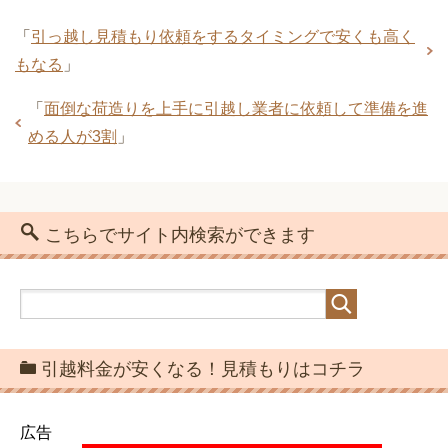
女性が選んだ！利用して良かった引越業
引越見積もり依頼のときに準備しておく
者ランキング
「
引っ越し見積もり依頼をするタイミングで安くも高く
べき項目
もなる
」
引越し費用の分割支払いも可能！メリッ
「
面倒な荷造りを上手に引越し業者に依頼して準備を進
トとデメリット
める人が3割
」
引っ越し後の挨拶回り誰とする！単身男
女性の一人暮らしの引越費用相場と荷造
性・単身女性・家族で違う
りのときの注意点
こちらでサイト内検索ができます
引越料金を安く・節約するコツを引越業
者に直接聞いてみた
引っ越し見積もり依頼をするタイミング
助けて！引越しまで時間がないときの荷
で安くも高くもなる
造りテクニック10
引越料金が安くなる！見積もりはコチラ
引越しが決まったときの退去手続きと連
絡の3ポイント
広告
見積もり書から引越し業者を選ぶときの