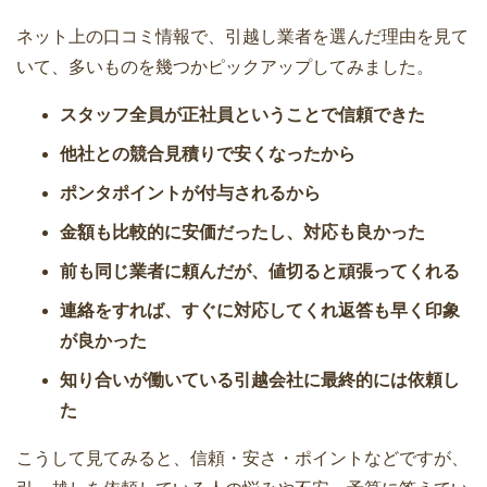
面倒な荷造りを上手に引越し業者に依頼
ネット上の口コミ情報で、引越し業者を選んだ理由を見て
して準備を進める人が3割
いて、多いものを幾つかピックアップしてみました。
引越し後の生活をスムーズにする地域ル
スタッフ全員が正社員ということで信頼できた
ール！聞きたいことリスト
他社との競合見積りで安くなったから
冷蔵庫が冷えないときに確認・試したい
ポンタポイントが付与されるから
9つの方法
金額も比較的に安価だったし、対応も良かった
引越し業者を利用するときのメリット・
前も同じ業者に頼んだが、値切ると頑張ってくれる
見積もり入手方法・チェック項目
連絡をすれば、すぐに対応してくれ返答も早く印象
見積もり書から引越し業者を選ぶときの
が良かった
14のチェックポイント
知り合いが働いている引越会社に最終的には依頼し
た
引越し費用を安くするために工夫できる
5つのポイント
こうして見てみると、信頼・安さ・ポイントなどですが、