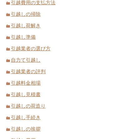
引越費用の支払方法
引越しの掃除
引越しの荷造りのコツ！断捨離で不用品
引っ越し見積もり依頼をするタイミング
引越し荷解き
を効率よく処分する
で安くも高くもなる
引越し準備
引越業者の選び方
自力て引越し
単身赴任か家族で引っ越しか悩むならメ
引越し後の挨拶マナー！挨拶の時期と方
引越業者の評判
リットとデメリットを確認しよう
法
引越料金相場
引越し見積書
引越しの荷造り
引っ越し業者では短期間なら荷物を預か
複数業者の引越し見積もり書から3つの
引越し手続き
ってくれるサービスがある
ことを比較する選び方
引越しの挨拶