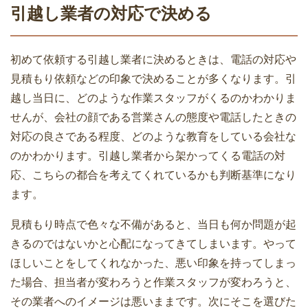
引越し業者の対応で決める
引越見積書の実費や付帯サービス費用の
相場一覧表
初めて依頼する引越し業者に決めるときは、電話の対応や
見積もり依頼などの印象で決めることが多くなります。引
荷造りに必要な段ボール箱の集め方と自
越し当日に、どのような作業スタッフがくるのかわかりま
分で揃えるときの注意点
せんが、会社の顔である営業さんの態度や電話したときの
引越し業者とのトラブル事例を知って未
対応の良さである程度、どのような教育をしている会社な
然に防ごう
のかわかります。引越し業者から架かってくる電話の対
応、こちらの都合を考えてくれているかも判断基準になり
家族で引越しするときの費用相場を繁忙
ます。
期と通常期で比較
見積もり時点で色々な不備があると、当日も何か問題が起
夢の一戸建て購入！マンションから引っ
きるのではないかと心配になってきてしまいます。やって
越しするときの5つの注意点
ほしいことをしてくれなかった、悪い印象を持ってしまっ
引越業者と契約する前に必ず確認してお
た場合、担当者が変わろうと作業スタッフが変わろうと、
きたい3つのこと
その業者へのイメージは悪いままです。次にそこを選びた