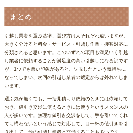
引っ越し業者では短期間なら荷物を預か
ってくれるサービスがある
まとめ
引越しが決まったときやることをスケジ
引っ越しするときの冷蔵庫の準備！電
ュール表にまとめる
源・水抜き・中身の整理を何時間前にす
引越し業者を選ぶ基準、選び方は人それぞれ違いますが、
るか？
大きく分けると料金・サービス・引越し作業・接客対応に
引越見積もり依頼のときに準備しておく
分類されると思います。このいずれの項目も満足いく引越
べき項目
し業者に依頼することが満足度の高い引越しになる訳です
引越業者を選ぶときに知っておきたい10
引越しまでに時間がないときにおすすめ
が、1つでも悪い印象があると、失敗したという気持ちに
のポイント
のプランと片付け方法
なってしまい、次回の引越し業者の選定からは外れてしま
います。
引越し業者からの請求書に追加料金が発
生したケースと防ぐ方法
選ぶ気が無くても、一括見積もり依頼のときには依頼して
おき、値引き交渉に使えるときには使うというスタンスの
電話で見積もり依頼すると引越し費用が
単身での引越料金の相場と安くするため
人が多いです。無理な値引き交渉をして、手を引いてくれ
高くなる理由
のポイント
ても構わないという感じで対応して、目一杯の値引きを引
き出して、他の引越し業者と交渉することも多いです。
引っ越し後の挨拶はどんな服装で訪問す