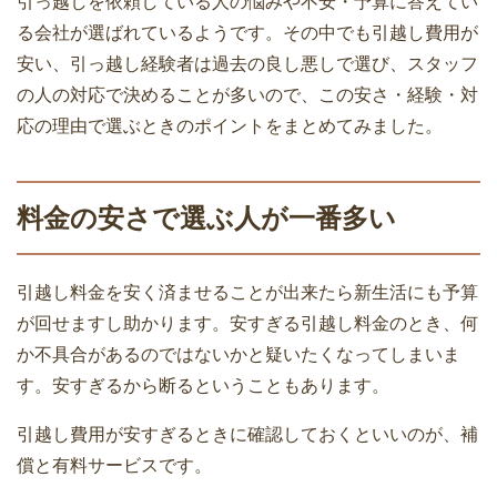
引っ越しを依頼している人の悩みや不安・予算に答えてい
単身での自力で引越しは楽だけど失敗
る会社が選ばれているようです。その中でも引越し費用が
も・・・段取りが大事
安い、引っ越し経験者は過去の良し悪しで選び、スタッフ
引越し荷物搬出後の掃除は必要？綺麗に
の人の対応で決めることが多いので、この安さ・経験・対
することで敷金が戻ってくることも
応の理由で選ぶときのポイントをまとめてみました。
引越し費用を安くするために工夫できる
5つのポイント
料金の安さで選ぶ人が一番多い
引っ越しするときの固定電話の手続き方
法について
引越し料金を安く済ませることが出来たら新生活にも予算
が回せますし助かります。安すぎる引越し料金のとき、何
大手引越業者と地域密着引越業者にはそ
か不具合があるのではないかと疑いたくなってしまいま
れぞれ良い点がある
す。安すぎるから断るということもあります。
家族を連れての転勤のときは家族の負担
引越し費用が安すぎるときに確認しておくといいのが、補
を少なくし物件も転勤者エリアを選ぶ
償と有料サービスです。
引越し業者を利用するときのメリット・