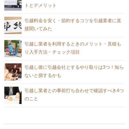
引越し業者とのすべてのやり取りは9つ
トとデメリット
全国に営業所がある引越業者に依頼する
ある！タイミングとポイント
メリットとデメリット
引越料金を安く・節約するコツを引越業者に直
接聞いてみた
電話で見積もり依頼すると引越し費用が
高くなる理由
引越し業者を利用するときのメリット・見積も
冷蔵庫が冷えないときに確認・試したい
り入手方法・チェック項目
引越業者と契約する前に必ず確認してお
9つの方法
きたい3つのこと
引越し後に引越会社とするやり取りは3つ！知ら
二人で同棲・同居を始めるときに知って
ないと損するかも
おくべき5つのポイント
引越し当日の急な精算に対応するため現
引越し業者との事前打ち合わせで確認すべき4つ
進学による大学生の引っ越し！住む物件
金の準備をしておく
のこと
の違いと選び方
引っ越しの見積もり料金から節約するた
めの8つのコツ