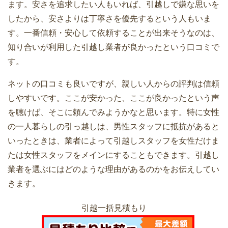
ます。安さを追求したい人もいれば、引越しで嫌な思いを
したから、安さよりは丁寧さを優先するという人もいま
引っ越し時の家電や家具は買わずとも借
す。一番信頼・安心して依頼することが出来そうなのは、
りるか貰うかでもことは足りる
知り合いが利用した引越し業者が良かったという口コミで
す。
ネットの口コミも良いですが、親しい人からの評判は信頼
しやすいです。ここが安かった、ここが良かったという声
引越し費用を安くするため自分でするメ
を聴けば、そこに頼んでみようかなと思います。特に女性
リットとデメリット
の一人暮らしの引っ越しは、男性スタッフに抵抗があると
いったときは、業者によって引越しスタッフを女性だけま
たは女性スタッフをメインにすることもできます。引越し
業者を選ぶにはどのような理由があるのかをお伝えしてい
一人暮らし女性の引越しで防犯上気をつ
きます。
けるべき29のこと
引越一括見積もり