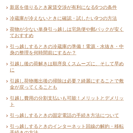
新居を借りるとき家賃交渉が有利になる6つの条件
冷蔵庫が冷えないときに確認・試したい9つの方法
家族で引っ越すときの引越料金相場！い
荷物が少ない単身引っ越しは宅急便や郵パックが安く
単身での自力で引越しは楽だけど失敗
くらかかった？安くする方法は？
ておすすめ
も・・・段取りが大事
引っ越しするときの冷蔵庫の準備！電源・水抜き・中
身の整理を何時間前にするか？
引越し後の荷解きは順序良くスムーズに、そして早め
引っ越し後の挨拶時に言う必要のある言
に
引っ越しするときの固定電話の手続き方
葉と例文10選
引越し荷物搬出後の掃除は必要？綺麗にすることで敷
法について
金が戻ってくることも
引越し費用の分割支払いも可能！メリットとデメリッ
ト
一人暮らしの引越しは荷物量で費用が変
引っ越しするときの固定電話の手続き方法について
引越し業者からの請求書に追加料金が発
わる！単身パック料金比較
生したケースと防ぐ方法
引っ越しするときのインターネット回線の解約・移転
手続きの方法