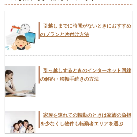
引越し費用は交渉テクニックで安くな
る！あなたも最安値を引き出せる
引越しまでに時間がないときにおすすめ
大型家電や家具に引越しにクレーン車で
のプランと片付け方法
の対応が必要になることも
地元・地域密着の引越業者に依頼するメ
リットとデメリット
引っ越しするときのインターネット回線
引越見積もり依頼のときに準備しておく
の解約・移転手続きの方法
べき項目
引越しのダンボールは事前に準備がおす
すめ！無料で入手する方法
家族を連れての転勤のときは家族の負担
引越しの荷造りは部屋単位で行なうのが
を少なくし物件も転勤者エリアを選ぶ
作業効率向上のコツ