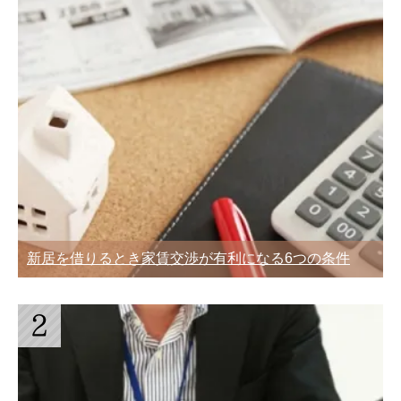
学生と独身者が安く引越しするなら赤
つ！知らないと損するかも
帽！料金と運べる荷物の量
引越し業者を利用するときのメリット・
荷物が少ない単身引っ越しは宅急便や郵
見積もり入手方法・チェック項目
パックが安くておすすめ
複数業者の引越し見積もり書から3つの
新居を借りるとき家賃交渉が有利になる6つの条件
引越し業者を利用するときのメリット・
ことを比較する選び方
見積もり入手方法・チェック項目
助けて！引越しまで時間がないときの荷
突然の転勤！急いで引っ越しをするとき