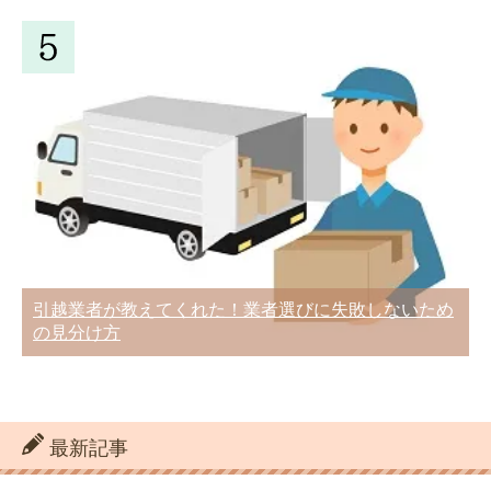
引越しにより旧居を退去するときに注意
引っ越し後の挨拶時に言う必要のある言
が必要な家賃トラブル
葉と例文10選
引越しまでに時間がないときにおすすめ
訪問による引越し見積もりは必要なの？
のプランと片付け方法
引越業者が教えてくれた！業者選びに失敗しないため
したほうが良い理由は？
の見分け方
引っ越しするときのインターネット回線
単身赴任か家族で引っ越しか悩むならメ
最新記事
の解約・移転手続きの方法
リットとデメリットを確認しよう