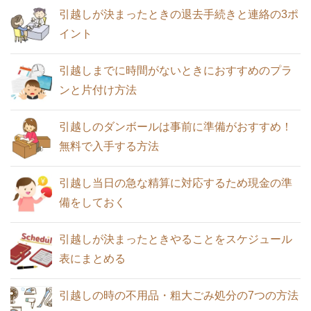
助けて！引越しまで時間がないときの荷
と購入金額の相場
引越しが決まったときの退去手続きと連絡の3ポ
引越しの訪問見積もりは嫌？メリットと
造りテクニック10
イント
デメリット・活用ポイントのコツを知ろ
引越業者に依頼する5つのメリットと2つ
う
のデメリット
引越しまでに時間がないときにおすすめのプラ
ンと片付け方法
全国に営業所がある引越業者に依頼する
アート・ハート・サカイ・アーク・アリ
メリットとデメリット
一人暮らしの引越しは荷物量で費用が変
引越しのダンボールは事前に準備がおすすめ！
さん5社の引越業者評判比較
わる！単身パック料金比較
無料で入手する方法
引っ越し後の挨拶回り誰とする！単身男
性・単身女性・家族で違う
引越し当日の急な精算に対応するため現金の準
引っ越し後の挨拶はどんな服装で訪問す
備をしておく
引っ越しするときの固定電話の手続き方
るかで第一印象が違う
女性の一人暮らしの引越費用相場と荷造
法について
りのときの注意点
引越しが決まったときやることをスケジュール
引越し業者を選ぶときの6つのポイント
表にまとめる
とコツで失敗を防ぐ
引越しの時の不用品・粗大ごみ処分の7つの方法
女性の一人暮らしの引越費用相場と荷造