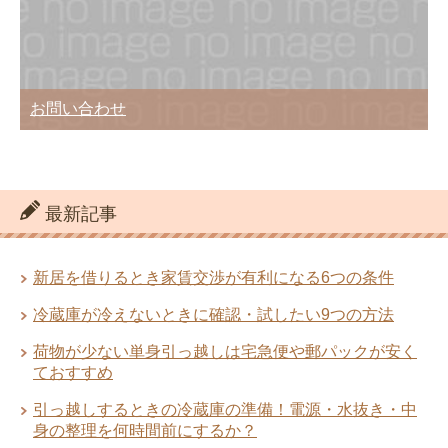
る！あなたも最安値を引き出せる
引越しの荷造りは部屋単位で行なうのが
作業効率向上のコツ
お問い合わせ
引越し見積書の見方を知ることで安く・
トラブル無しの引越ができる
最新記事
引越し後の挨拶マナー！挨拶の時期と方
法
新居を借りるとき家賃交渉が有利になる6つの条件
アート・ハート・サカイ・アーク・アリ
さん5社の引越業者評判比較
冷蔵庫が冷えないときに確認・試したい9つの方法
荷物が少ない単身引っ越しは宅急便や郵パックが安く
引っ越しするときの冷蔵庫の準備！電
ておすすめ
源・水抜き・中身の整理を何時間前にす
引っ越しするときの冷蔵庫の準備！電源・水抜き・中
るか？
急な転勤！新居に引越しをするときに知
身の整理を何時間前にするか？