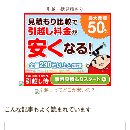
一人暮らしの引越しの荷物量はどのくら
引越一括見積もり
い？部屋の広さとダンボール数
単身での引越料金の相場と安くするため
のポイント
引っ越し後の挨拶はどんな服装で訪問す
るかで第一印象が違う
一人暮らしの引越しは荷物量で費用が変
わる！単身パック料金比較
単身赴任か家族で引っ越しか悩むならメ
リットとデメリットを確認しよう
引越し当日の急な精算に対応するため現
金の準備をしておく
進学による大学生の引っ越し！住む物件
引越しってどこが安いの？
の違いと選び方
引越し荷物の本を荷造りするときの5つ
のコツ
こんな記事もよく読まれています
引越し後の生活をスムーズにする地域ル
ール！聞きたいことリスト