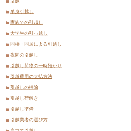
引越
単身引越し
引越業者と契約する前に必ず確認してお
家族での引越し
きたい3つのこと
大学生の引っ越し
引越し後に引越会社とするやり取りは3
つ！知らないと損するかも
同棲・同居による引越し
夜間の引越し
引っ越し後の挨拶はどんな服装で訪問す
引越し荷物の一時預かり
るかで第一印象が違う
複数業者の引越し見積もり書から3つの
引越費用の支払方法
ことを比較する選び方
引越しの掃除
引越し荷解き
引っ越し時の家電や家具は買わずとも借
引越し準備
りるか貰うかでもことは足りる
冷蔵庫が冷えないときに確認・試したい
引越業者の選び方
9つの方法
自力て引越し