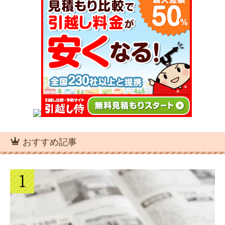
トとデメリット
5つのポイント
全国に営業所がある引越業者に依頼する
メリットとデメリット
夢の一戸建て購入！マンションから引っ
旧居を引越しする前の手土産の準備と挨
越しするときの5つの注意点
拶マナー
学生と独身者が安く引越しするなら赤
帽！料金と運べる荷物の量
大型家電や家具に引越しにクレーン車で
おすすめ記事
引越しが決まったときの退去手続きと連
の対応が必要になることも
絡の3ポイント
引越し時の家電購入費と購入した家電は
コチラ！
見積もり書から引越し業者を選ぶときの
全国に営業所がある引越業者に依頼する
14のチェックポイント