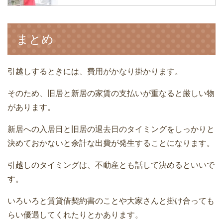
引越し見積書の見方を知ることで安く・
トラブル無しの引越ができる
引越し後に引越会社とするやり取りは3
まとめ
つ！知らないと損するかも
引越しのときに困るのが家電の接続や故
障！防ぐための方法は？
引越しするときには、費用がかなり掛かります。
引っ越し時の家電や家具は買わずとも借
そのため、旧居と新居の家賃の支払いが重なると厳しい物
りるか貰うかでもことは足りる
引越しが決まったときやることをスケジ
があります。
ュール表にまとめる
引っ越しをスムーズに終わらせる当日の
新居への入居日と旧居の退去日のタイミングをしっかりと
13の段取り術
決めておかないと余計な出費が発生することになります。
引越しのダンボールは事前に準備がおす
引越しのタイミングは、不動産とも話して決めるといいで
すめ！無料で入手する方法
引っ越しするときの固定電話の手続き方
す。
法について
引越しのダンボールは事前に準備がおす
いろいろと賃貸借契約書のことや大家さんと掛け合っても
すめ！無料で入手する方法
らい優遇してくれたりとかあります。