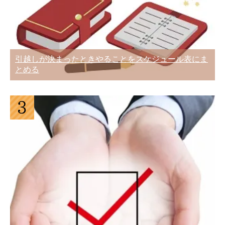
引越しの時の不用品・粗大ごみ処分の7
つの方法
引越し費用を安くするために工夫できる
引越しが決まったときやることをスケジュール表にま
複数業者の引越し見積もり書から3つの
5つのポイント
とめる
ことを比較する選び方
夜間の引っ越しもできますが昼間以上に
注意が必要です
引越し時の家電購入費と購入した家電は
面倒な荷造りを上手に引越し業者に依頼
コチラ！
して準備を進める人が3割
引越業者を選ぶときに知っておきたい10
のポイント
引越し業者を選ぶときの6つのポイント
アート・ハート・サカイ・アーク・アリ
とコツで失敗を防ぐ
さん5社の引越業者評判比較