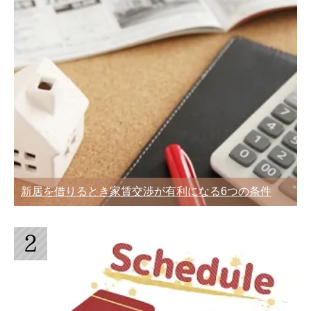
メリットとデメリット
一人暮らしの引越しの荷物量はどのくら
い？部屋の広さとダンボール数
荷物が少ない単身引っ越しは宅急便や郵
助けて！引越しまで時間がないときの荷
パックが安くておすすめ
造りテクニック10
家族で引越しするときの費用相場を繁忙
期と通常期で比較
突然の転勤！急いで引っ越しをするとき
夜間の引っ越しもできますが昼間以上に
新居を借りるとき家賃交渉が有利になる6つの条件
に知っておくべき4つのこと
注意が必要です
引越業者が教えてくれた！業者選びに失
敗しないための見分け方
引越しが決まったときの退去手続きと連
訪問による引越し見積もりは必要なの？
絡の3ポイント
したほうが良い理由は？