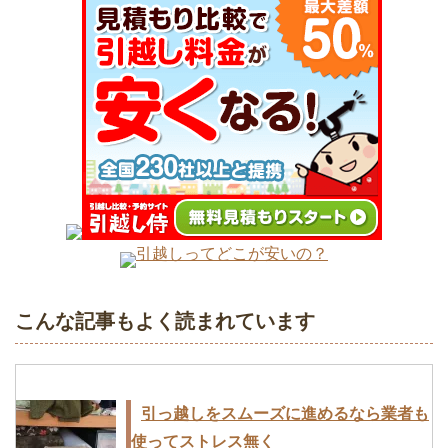
引越し費用を安くするために工夫できる
5つのポイント
引っ越しの際は必ず郵便局に転送届出
引越しってどこが安いの？
を！手続きは簡単
こんな記事もよく読まれています
初めての一人暮らしの引っ越しなら引越
し業者は必要ないかも
引っ越しをスムーズに進めるなら業者も
使ってストレス無く