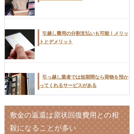
助けて！引越しまで時間がないときの荷
造りテクニック10
引越し費用の分割支払いも可能！メリッ
トとデメリット
引っ越し後の挨拶回り誰とする！単身男
性・単身女性・家族で違う
引っ越し業者では短期間なら荷物を預か
ってくれるサービスがある
引越しの荷造りのコツ！断捨離で不用品
敷金の返還は原状回復費用との相
を効率よく処分する
突然の転勤！急いで引っ越しをするとき
殺になることが多い
に知っておくべき4つのこと