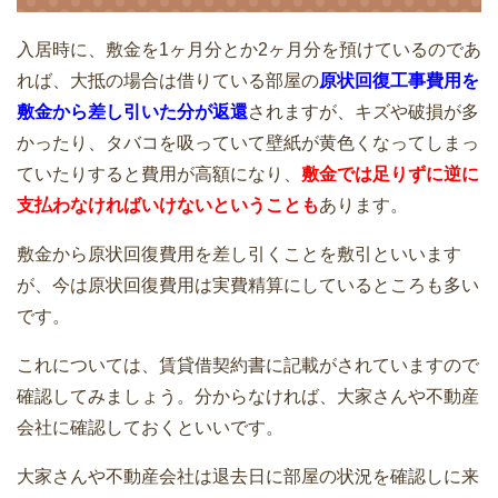
入居時に、敷金を1ヶ月分とか2ヶ月分を預けているのであ
引っ越しの見積もり料金から節約するた
れば、大抵の場合は借りている部屋の
原状回復工事費用を
めの8つのコツ
敷金から差し引いた分が返還
されますが、キズや破損が多
引越し業者との事前打ち合わせで確認す
かったり、タバコを吸っていて壁紙が黄色くなってしまっ
べき4つのこと
ていたりすると費用が高額になり、
敷金では足りずに逆に
支払わなければいけないということも
あります。
単身・一人暮らしの引越料金相場！繁忙
敷金から原状回復費用を差し引くことを敷引といいます
期と通常期・距離別一覧
引越し業者を利用するときのメリット・
が、今は原状回復費用は実費精算にしているところも多い
見積もり入手方法・チェック項目
です。
これについては、賃貸借契約書に記載がされていますので
確認してみましょう。分からなければ、大家さんや不動産
引越しまでに時間がないときにおすすめ
会社に確認しておくといいです。
のプランと片付け方法
引越見積もり依頼のときに準備しておく
べき項目
大家さんや不動産会社は退去日に部屋の状況を確認しに来