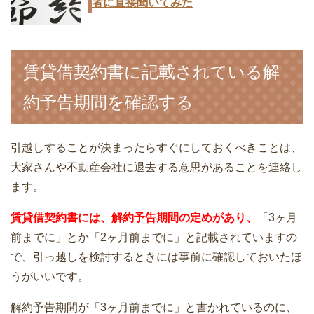
者に直接聞いてみた
賃貸借契約書に記載されている解
引越し費用の分割支払いも可能！メリッ
約予告期間を確認する
トとデメリット
引越しすることが決まったらすぐにしておくべきことは、
大家さんや不動産会社に退去する意思があることを連絡し
ます。
引越し見積書は3社以上に依頼！ネット
見積もりはキャンセルも楽
賃貸借契約書には、解約予告期間の定めがあり、
「3ヶ月
前までに」とか「2ヶ月前までに」と記載されていますの
で、引っ越しを検討するときには事前に確認しておいたほ
うがいいです。
面倒な荷造りを上手に引越し業者に依頼
解約予告期間が「3ヶ月前までに」と書かれているのに、
して準備を進める人が3割