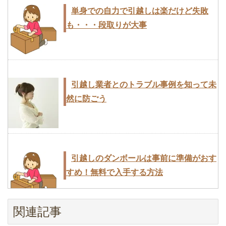
引越業者と契約する前に必ず確認してお
単身での自力で引越しは楽だけど失敗
きたい3つのこと
家族で引越しするときの費用相場を繁忙
も・・・段取りが大事
期と通常期で比較
引っ越しの際は必ず郵便局に転送届出
を！手続きは簡単
二人で同棲・同居を始めるときに知って
引越し業者とのトラブル事例を知って未
おくべき5つのポイント
引っ越しするときの冷蔵庫の準備！電
然に防ごう
源・水抜き・中身の整理を何時間前にす
引っ越し後の挨拶時に言う必要のある言
るか？
葉と例文10選
引っ越しするときの冷蔵庫の準備！電
引越しのダンボールは事前に準備がおす
源・水抜き・中身の整理を何時間前にす
見積もり書から引越し業者を選ぶときの
すめ！無料で入手する方法
るか？
14のチェックポイント
一人暮らしの引越しは荷物量で費用が変
わる！単身パック料金比較
関連記事
引越しのときに選ばれる粗品ランキング