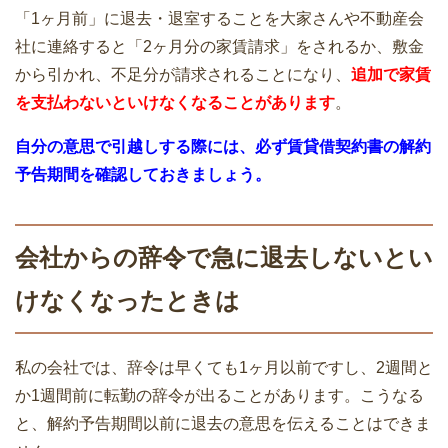
「1ヶ月前」に退去・退室することを大家さんや不動産会
社に連絡すると「2ヶ月分の家賃請求」をされるか、敷金
から引かれ、不足分が請求されることになり、
追加で家賃
を支払わないといけなくなることがあります
。
地元・地域密着の引越業者に依頼するメ
リットとデメリット
自分の意思で引越しする際には、必ず賃貸借契約書の解約
予告期間を確認しておきましょう。
会社からの辞令で急に退去しないとい
引越しの時の不用品・粗大ごみ処分の7
つの方法
けなくなったときは
私の会社では、辞令は早くても1ヶ月以前ですし、2週間と
か1週間前に転勤の辞令が出ることがあります。こうなる
引越し時の家電購入費と購入した家電は
と、解約予告期間以前に退去の意思を伝えることはできま
コチラ！