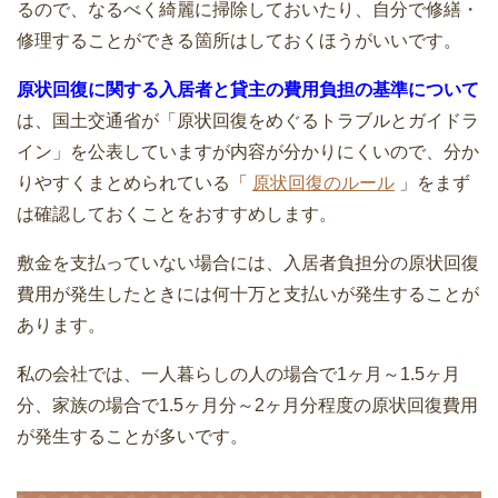
るので、なるべく綺麗に掃除しておいたり、自分で修繕・
修理することができる箇所はしておくほうがいいです。
家族で引越しするときの費用相場を繁忙
原状回復に関する入居者と貸主の費用負担の基準について
期と通常期で比較
夢の一戸建て購入！マンションから引っ
は、国土交通省が「原状回復をめぐるトラブルとガイドラ
越しするときの5つの注意点
イン」を公表していますが内容が分かりにくいので、分か
りやすくまとめられている「
原状回復のルール
」をまず
は確認しておくことをおすすめします。
電話で見積もり依頼すると引越し費用が
高くなる理由
敷金を支払っていない場合には、入居者負担分の原状回復
電話で見積もり依頼すると引越し費用が
費用が発生したときには何十万と支払いが発生することが
高くなる理由
あります。
私の会社では、一人暮らしの人の場合で1ヶ月～1.5ヶ月
引越し当日の急な精算に対応するため現
分、家族の場合で1.5ヶ月分～2ヶ月分程度の原状回復費用
金の準備をしておく
引越料金を安く・節約するコツを引越業
が発生することが多いです。
者に直接聞いてみた