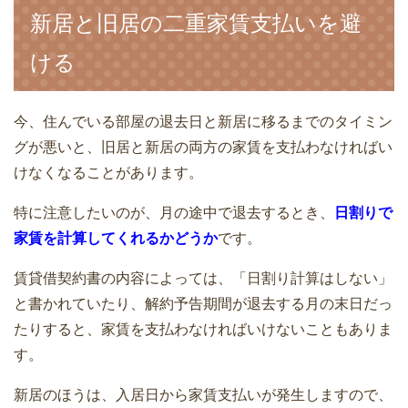
新居と旧居の二重家賃支払いを避
引越見積書の実費や付帯サービス費用の
ける
相場一覧表
単身での自力で引越しは楽だけど失敗
も・・・段取りが大事
今、住んでいる部屋の退去日と新居に移るまでのタイミン
グが悪いと、旧居と新居の両方の家賃を支払わなければい
けなくなることがあります。
単身での自力で引越しは楽だけど失敗
も・・・段取りが大事
引越し後の生活をスムーズにする地域ル
特に注意したいのが、月の途中で退去するとき、
日割りで
ール！聞きたいことリスト
家賃を計算してくれるかどうか
です。
賃貸借契約書の内容によっては、「日割り計算はしない」
と書かれていたり、解約予告期間が退去する月の末日だっ
引っ越しするときのインターネット回線
たりすると、家賃を支払わなければいけないこともありま
の解約・移転手続きの方法
原付・小型～中型・大型バイクを引っ越
す。
しするとき費用・料金相場
新居のほうは、入居日から家賃支払いが発生しますので、