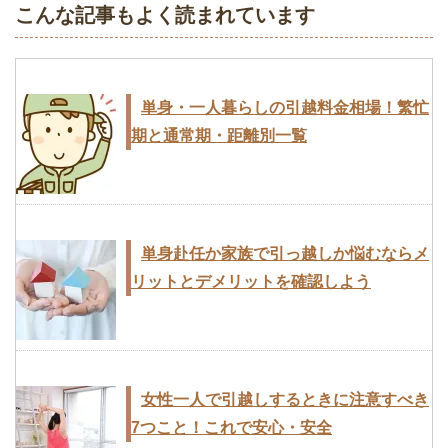
こんな記事もよく読まれています
引越し後の荷解きは順序良くスムーズ
に、そして早めに
一人暮らし女性の引越しで防犯上気をつ
けるべき29のこと
単身・一人暮らしの引越料金相場！繁忙
期と通常期・距離別一覧
引越業者に依頼する5つのメリットと2つ
のデメリット
引越し業者からの請求書に追加料金が発
生したケースと防ぐ方法
単身赴任か家族で引っ越しか悩むならメ
リットとデメリットを確認しよう
女性一人で引越しするときに注意すべき
7つこと！これで安心・安全
家族を連れての転勤のときは家族の負担
を少なくし物件も転勤者エリアを選ぶ
女性一人で引越しするときに注意すべき
7つこと！これで安心・安全