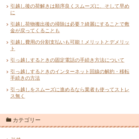
っておきたい5つのこと
引越し後の荷解きは順序良くスムーズに、そして早め
に
引越見積もり依頼のときに準備しておく
引越し荷物搬出後の掃除は必要？綺麗にすることで敷
べき項目
金が戻ってくることも
引越し業者を選んだ理由は何？何を優先
引越し費用の分割支払いも可能！メリットとデメリッ
した？
ト
引っ越しするときの固定電話の手続き方法について
引越業者に依頼する5つのメリットと2つ
引っ越しするときのインターネット回線の解約・移転
のデメリット
手続きの方法
二人で同棲・同居を始めるときに知って
引っ越しをスムーズに進めるなら業者も使ってストレ
おくべき5つのポイント
ス無く
面倒な荷造りを上手に引越し業者に依頼
カテゴリー
して準備を進める人が3割
引っ越しするときのインターネット回線
の解約・移転手続きの方法