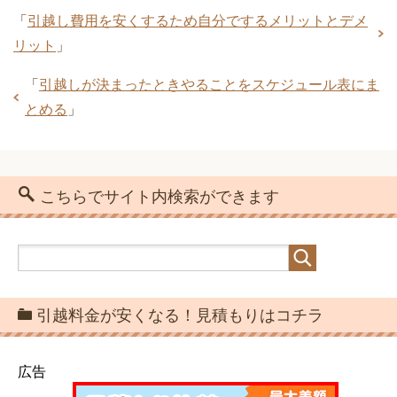
単身・一人暮らしの引越料金相場！繁忙
注意が必要です
「
引越し費用を安くするため自分でするメリットとデメ
期と通常期・距離別一覧
原付・小型～中型・大型バイクを引っ越
リット
」
しするとき費用・料金相場
「
引越しが決まったときやることをスケジュール表にま
大型家電や家具に引越しにクレーン車で
とめる
」
引越し費用は交渉テクニックで安くな
の対応が必要になることも
引越しの荷造りは部屋単位で行なうのが
る！あなたも最安値を引き出せる
作業効率向上のコツ
単身での自力で引越しは楽だけど失敗
こちらでサイト内検索ができます
も・・・段取りが大事
単身・一人暮らしの引越料金相場！繁忙
引っ越し後の挨拶はどんな服装で訪問す
期と通常期・距離別一覧
るかで第一印象が違う
引越し後の挨拶マナー！挨拶の時期と方
引越料金が安くなる！見積もりはコチラ
法
広告
引越し費用の分割支払いも可能！メリッ
引越し費用を安くするために工夫できる