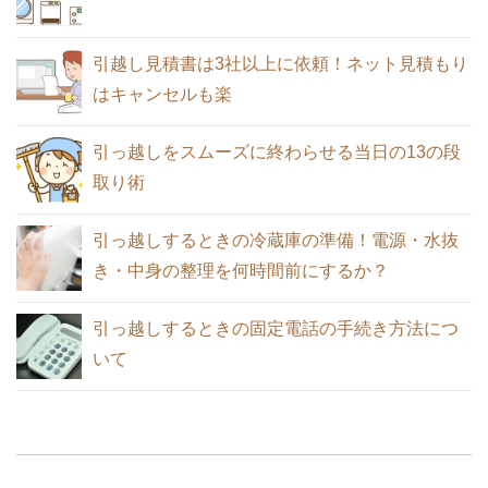
新居を借りるとき家賃交渉が有利になる
りのときの注意点
女性一人で引越しするときに注意すべき
6つの条件
7つこと！これで安心・安全
女性の一人暮らしの引越費用相場と荷造
引越し見積書は3社以上に依頼！ネット見積もり
りのときの注意点
はキャンセルも楽
家族で引っ越すときの引越料金相場！い
引っ越しをスムーズに終わらせる当日の13の段
引っ越し後の挨拶時に言う必要のある言
くらかかった？安くする方法は？
引っ越し後の挨拶時に言う必要のある言
取り術
葉と例文10選
葉と例文10選
引越しのときに選ばれる粗品ランキング
引っ越しするときの冷蔵庫の準備！電源・水抜
と購入金額の相場
き・中身の整理を何時間前にするか？
荷物が少ない単身引っ越しは宅急便や郵
引越しの荷造りのコツ！断捨離で不用品
引っ越しするときの固定電話の手続き方法につ
パックが安くておすすめ
引越し後の挨拶マナー！挨拶の時期と方
を効率よく処分する
いて
法
一人暮らし女性の引越しで防犯上気をつ
けるべき29のこと
引っ越し業者では短期間なら荷物を預か
夜間の引っ越しもできますが昼間以上に
ってくれるサービスがある