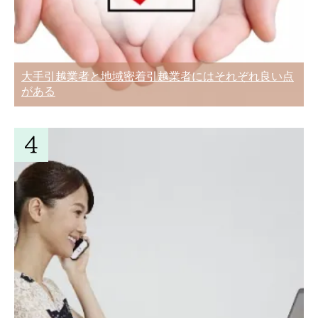
引越見積書の実費や付帯サービス費用の
相場一覧表
急な転勤！新居に引越しをするときに知
大手引越業者と地域密着引越業者にはそれぞれ良い点
引越しのときに選ばれる粗品ランキング
っておきたい5つのこと
がある
と購入金額の相場
引越し後の荷解きは順序良くスムーズ
に、そして早めに
進学による大学生の引っ越し！住む物件
学生と独身者が安く引越しするなら赤
の違いと選び方
帽！料金と運べる荷物の量
引越し業者とのトラブル事例を知って未
然に防ごう
複数業者の引越し見積もり書から3つの
引っ越し後の挨拶回り誰とする！単身男
ことを比較する選び方
性・単身女性・家族で違う
旧居を引越しする前の手土産の準備と挨