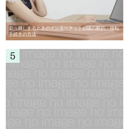
拶マナー
引越し後に引越会社とするやり取りは3
引っ越しするときのインターネット回線の解約・移転
つ！知らないと損するかも
手続きの方法
地元・地域密着の引越業者に依頼するメ
リットとデメリット
引越業者を選ぶときに知っておきたい10
のポイント
引越しが決まったときやることをスケジ
ュール表にまとめる
家族で引っ越すときの引越料金相場！い
くらかかった？安くする方法は？
引越し費用は交渉テクニックで安くな