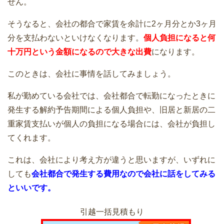
せん。
そうなると、会社の都合で家賃を余計に2ヶ月分とか3ヶ月
分を支払わないといけなくなります。
個人負担になると何
夜間の引っ越しもできますが昼間以上に
十万円という金額になるので大きな出費
になります。
注意が必要です
このときは、会社に事情を話してみましょう。
私が勤めている会社では、会社都合で転勤になったときに
発生する解約予告期間による個人負担や、旧居と新居の二
重家賃支払いが個人の負担になる場合には、会社が負担し
学生と独身者が安く引越しするなら赤
てくれます。
帽！料金と運べる荷物の量
これは、会社により考え方が違うと思いますが、いずれに
しても
会社都合で発生する費用なので会社に話をしてみる
といいです。
引越し業者を選んだ理由は何？何を優先
した？
引越一括見積もり