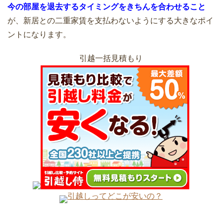
今の部屋を退去するタイミングをきちんを合わせること
が、新居との二重家賃を支払わないようにする大きなポイ
急な転勤！新居に引越しをするときに知
ントになります。
っておきたい5つのこと
引越し費用は交渉テクニックで安くな
る！あなたも最安値を引き出せる
引越一括見積もり
引越し後の挨拶マナー！挨拶の時期と方
法
引越し見積書の見方を知ることで安く・
トラブル無しの引越ができる
引っ越し見積もり依頼をするタイミング
で安くも高くもなる
大手引越業者と地域密着引越業者にはそ
れぞれ良い点がある
引越しってどこが安いの？