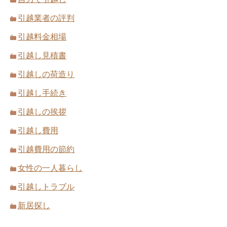
引越業者の評判
引越し後の荷解きは順序良くスムーズ
引越料金相場
に、そして早めに
引越業者と契約する前に必ず確認してお
引越し見積書
きたい3つのこと
引越しの荷造り
引越し手続き
電話で見積もり依頼すると引越し費用が
引越しの挨拶
高くなる理由
引越し見積書は3社以上に依頼！ネット
引越し費用
見積もりはキャンセルも楽
引越費用の節約
女性の一人暮らし
引越しが決まったときやることをスケジ
ュール表にまとめる
引越しトラブル
引越し荷物の本を荷造りするときの5つ
新居探し
のコツ